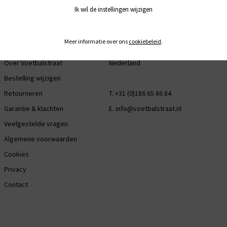
KLANTENSERVICE
CONTACT
SOC
Ik wil de instellingen wijzigen
Bestellen & leveren
Industriestraat 29
Fac
Meer informatie over ons
cookiebeleid
.
Clubcode
3281 LB Numansdorp
Ins
Over Voetbalstraat
Nederland
Bestelling wijzigen
Retourneren
T. +31 (0)186 65 86 84
Garantie & klachten
E.
info@voetbalstraat.nl
Veelgestelde vragen
Algemene voorwaarden
Cookies
Privacy
Contact