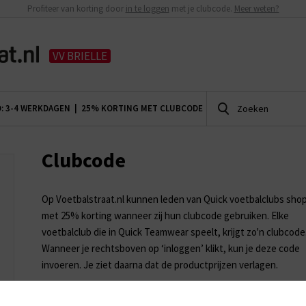
Profiteer van korting door
in te loggen
met je clubcode.
Meer weten?
VV BRIELLE
D: 3-4 WERKDAGEN |
25% KORTING MET CLUBCODE
Clubcode
Op Voetbalstraat.nl kunnen leden van Quick voetbalclubs sh
met 25% korting wanneer zij hun clubcode gebruiken. Elke
voetbalclub die in Quick Teamwear speelt, krijgt zo'n clubcode
Wanneer je rechtsboven op ‘inloggen’ klikt, kun je deze code
invoeren. Je ziet daarna dat de productprijzen verlagen.
Speel jij bij een club die in Quick Teamwear speelt, maar weet 