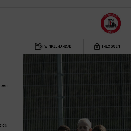
WINKELMANDJE
INLOGGEN
0
oppen
.
je de