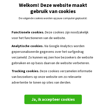
clubcode niet? Neem dan contact op met de
Welkom! Deze website maakt
kledingverantwoordelijke van jouw vereniging.
gebruik van cookies
Werkt de clubcode niet? Neem dan contact op met onze
De volgende cookies worden op jouw computer geplaatst:
Klantenservice op +31 (0)186-65 86 84 (ma t/m vrij van 08.00 – 17
Zij helpen je verder.
Functionele cookies.
Deze cookies zijn noodzakelijk
voor het functioneren van de website.
Inloggen met je account
Analytische cookies.
Via Google Analytics worden
Clubcode aanvragen
gepersonaliseerde
gegevens over het surfgedrag
verzameld. Zo kunnen wij zien hoe bezoekers de website
Uitzonderingen
gebruiken en op basis daarvan de website verbeteren.
Tracking cookies.
Deze cookies verzamelen informatie
van bezoekers op onze website om zo relevante
advertentie te tonen op sites van derden.
Ja, ik accepteer cookies