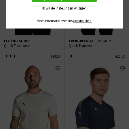
Ik wil de instellingen wijzigen
Meer informatie over ons
cookiebeleid
.
LEGEND SHIRT
EVERGREEN ACTIVE SHIRT
Quick Teamwear
Quick Teamwear
+
€20,50
€25,00