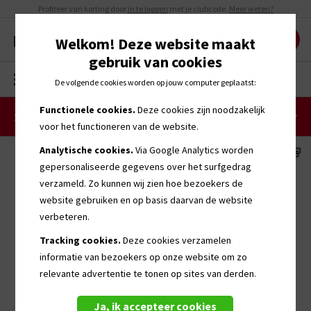
Profiteer van korting door
in te loggen
met je clubcode.
Meer weten?
Welkom! Deze website maakt
gebruik van cookies
MENU
0
De volgende cookies worden op jouw computer geplaatst:
Functionele cookies.
Deze cookies zijn noodzakelijk
Sportkleding
voor het functioneren van de website.
Analytische cookies.
Via Google Analytics worden
gepersonaliseerde
gegevens over het surfgedrag
verzameld. Zo kunnen wij zien hoe bezoekers de
website gebruiken en op basis daarvan de website
verbeteren.
Tracking cookies.
Deze cookies verzamelen
informatie van bezoekers op onze website om zo
relevante advertentie te tonen op sites van derden.
Ja, ik accepteer cookies