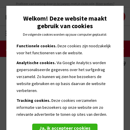
Profiteer van korting door
in te loggen
met je clubcode.
Meer weten?
Welkom! Deze website maakt
gebruik van cookies
MENU
0
De volgende cookies worden op jouw computer geplaatst:
Functionele cookies.
Deze cookies zijn noodzakelijk
Accessoires
voor het functioneren van de website.
Analytische cookies.
Via Google Analytics worden
gepersonaliseerde
gegevens over het surfgedrag
verzameld. Zo kunnen wij zien hoe bezoekers de
website gebruiken en op basis daarvan de website
verbeteren.
Tracking cookies.
Deze cookies verzamelen
informatie van bezoekers op onze website om zo
relevante advertentie te tonen op sites van derden.
Ja, ik accepteer cookies