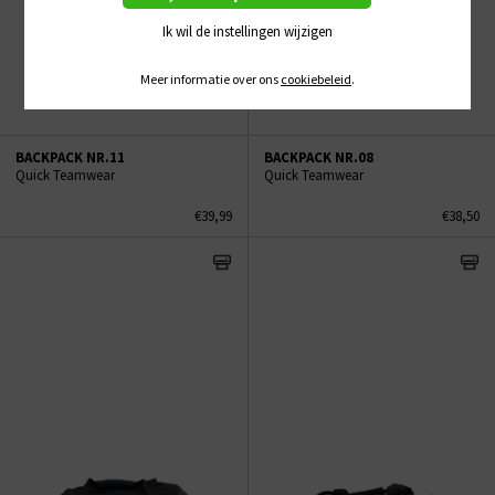
Ik wil de instellingen wijzigen
Meer informatie over ons
cookiebeleid
.
BACKPACK NR.11
BACKPACK NR.08
Quick Teamwear
Quick Teamwear
€39,99
€38,50