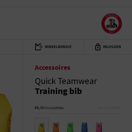
WINKELMANDJE
INLOGGEN
0
Accessoires
Quick Teamwear
Training bib
€8,00
inclusief btw
Art.nr. QT2704