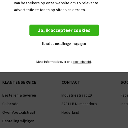
van bezoekers op onze website om zo relevante
advertentie te tonen op sites van derden.
(Sponsor)logo bedrukking is niet mogelijk
Het bedrukken van dit product is niet mogel
Ja, ik accepteer cookies
Dit artikel bevat geen clubbadge
Ik wil de instellingen wijzigen
ijgbaar
Meer informatie over ons
cookiebeleid
.
KLANTENSERVICE
CONTACT
SOC
Bestellen & leveren
Industriestraat 29
Fac
Clubcode
3281 LB Numansdorp
Ins
Over Voetbalstraat
Nederland
Bestelling wijzigen