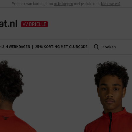
Profiteer van korting door
in te loggen
met je clubcode.
Meer weten?
VV BRIELLE
D: 3-4 WERKDAGEN |
25% KORTING MET CLUBCODE