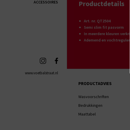
Productdetails
ACCESSOIRES
Art. nr. QT2504
Semi slim fit pasvorm
In meerdere kleuren verkr
Ademend en vochtreguler
www.voetbalstraat.nl
PRODUCTADVIES
Wasvoorschriften
Bedrukkingen
Maattabel