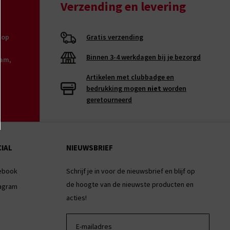
Verzending en levering
 op
Gratis verzending
Binnen 3-4 werkdagen bij je bezorgd
aam,
Artikelen met clubbadge en
bedrukking mogen
niet
worden
geretourneerd
IAL
NIEUWSBRIEF
ebook
Schrijf je in voor de nieuwsbrief en blijf op
de hoogte van de nieuwste producten en
tagram
acties!