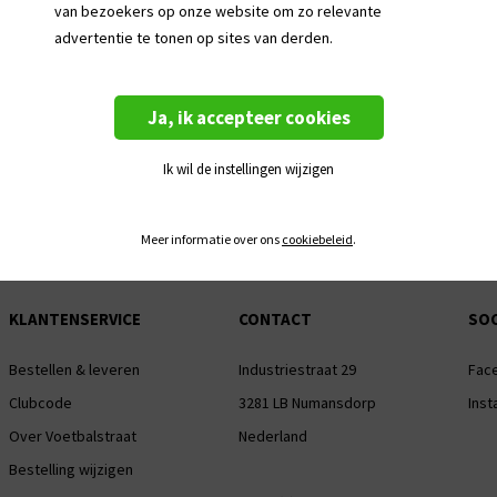
van bezoekers op onze website om zo relevante
advertentie te tonen op sites van derden.
(Sponsor)logo bedrukking is alleen mogelijk
aanvraag
Ja, ik accepteer cookies
ijgbaar
Bedrukken van dit artikel is mogelijk met n
end materiaal
nummer en initialen
Ik wil de instellingen wijzigen
Dit artikel bevat een VV Brielle clubbadge
Meer informatie over ons
cookiebeleid
.
KLANTENSERVICE
CONTACT
SOC
Bestellen & leveren
Industriestraat 29
Fac
Clubcode
3281 LB Numansdorp
Ins
Over Voetbalstraat
Nederland
Bestelling wijzigen