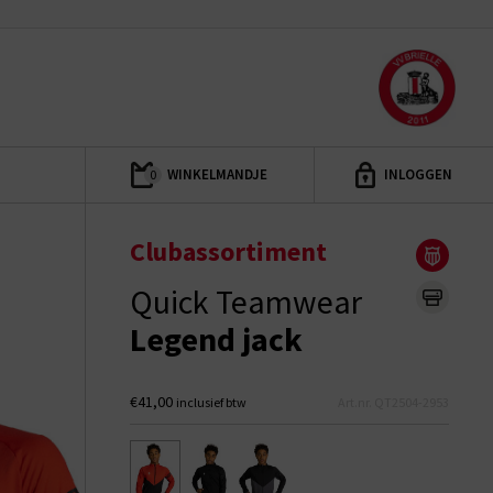
WINKELMANDJE
INLOGGEN
0
Clubassortiment
Quick Teamwear
Legend jack
€41,00
inclusief btw
Art.nr. QT2504-2953