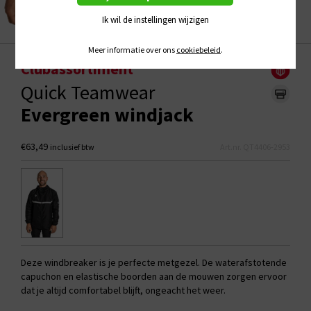
Ik wil de instellingen wijzigen
Meer informatie over ons
cookiebeleid
.
Clubassortiment
Quick Teamwear
Evergreen windjack
€63,49
inclusief btw
Art.nr. QT4406-2953
Deze windbreaker is je perfecte metgezel. De waterafstotende
capuchon en elastische boorden aan de mouwen zorgen ervoor
dat je altijd comfortabel blijft, ongeacht het weer.