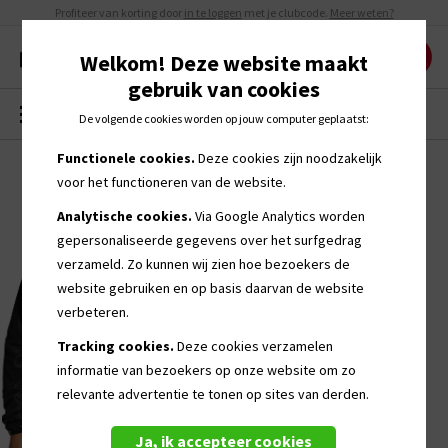
Profiteer van korting door
in te loggen
met je clubcode.
Meer weten?
Welkom! Deze website maakt
gebruik van cookies
MENU
0
De volgende cookies worden op jouw computer geplaatst:
Functionele cookies.
Deze cookies zijn noodzakelijk
voor het functioneren van de website.
Analytische cookies.
Via Google Analytics worden
gepersonaliseerde
gegevens over het surfgedrag
verzameld. Zo kunnen wij zien hoe bezoekers de
website gebruiken en op basis daarvan de website
verbeteren.
Tracking cookies.
Deze cookies verzamelen
informatie van bezoekers op onze website om zo
relevante advertentie te tonen op sites van derden.
Ja, ik accepteer cookies